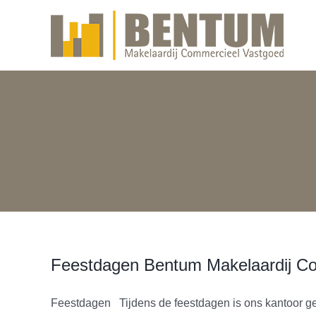
Skip
to
content
Feestdagen Bentum Makelaardij C
Feestdagen Tijdens de feestdagen is ons kantoor gesl