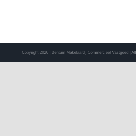
Copyright 2026 | Bentum Makelaardij Commercieel Vastgoed | Al